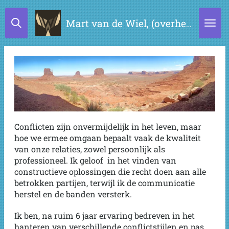
Ga
Mart van de Wiel, (overheids)mediation, bemiddeling en advies
direct
naar
de
hoofdinhoud
Conflicten zijn onvermijdelijk in het leven, maar
hoe we ermee omgaan bepaalt vaak de kwaliteit
van onze relaties, zowel persoonlijk als
professioneel. Ik geloof in het vinden van
constructieve oplossingen die recht doen aan alle
betrokken partijen, terwijl ik de communicatie
herstel en de banden versterk.
Ik ben, na ruim 6 jaar ervaring bedreven in het
hanteren van verschillende conflictstijlen en pas