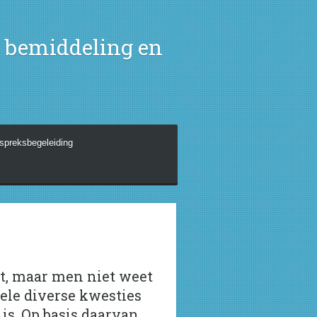
, bemiddeling en
spreksbegeleiding
lt, maar men niet weet
vele diverse kwesties
is. Op basis daarvan