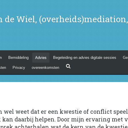
 de Wiel, (overheids)mediation
n
Bemiddeling
Advies
Begeleiding en advies digitale sessies
Ge
sten
Privacy
overeenkomsten
 wel weet dat er een kwestie of conflict spee
Ik kan daarbij helpen. Door mijn ervaring met 
sprek achterhalen wat de kern van de kwestie 