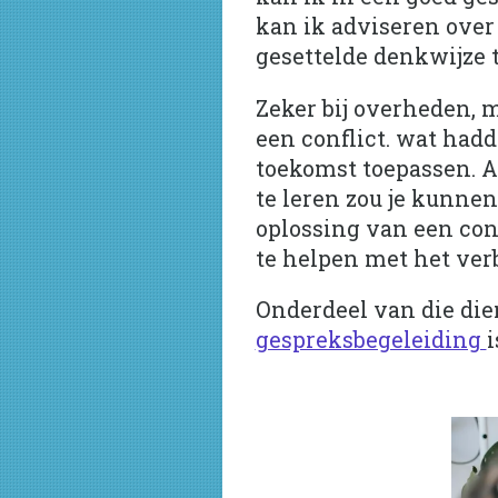
kan ik adviseren over 
gesettelde denkwijze 
Zeker bij overheden, m
een conflict. wat had
toekomst toepassen. Al
te leren zou je kunnen
oplossing van een conf
te helpen met het ver
Onderdeel van die dien
gespreksbegeleiding
i